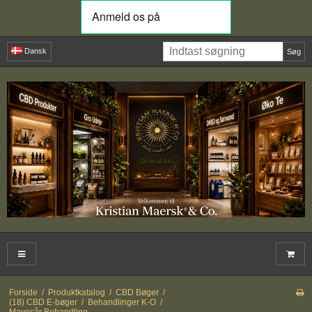
Dansk
Søg
Forside
/
Produktkatalog
/
CBD Bøger
/
(18) CBD E-bøger
/
Behandlinger K-O
/