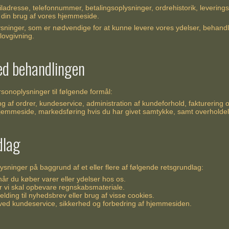
ladresse, telefonnummer, betalingsoplysninger, ordrehistorik, levering
 din brug af vores hjemmeside.
ysninger, som er nødvendige for at kunne levere vores ydelser, behan
lovgivning.
ed behandlingen
sonoplysninger til følgende formål:
g af ordrer, kundeservice, administration af kundeforhold, fakturering 
jemmeside, markedsføring hvis du har givet samtykke, samt overholdelse 
dlag
ysninger på baggrund af et eller flere af følgende retsgrundlag:
 når du køber varer eller ydelser hos os.
når vi skal opbevare regnskabsmateriale.
elding til nyhedsbrev eller brug af visse cookies.
x ved kundeservice, sikkerhed og forbedring af hjemmesiden.