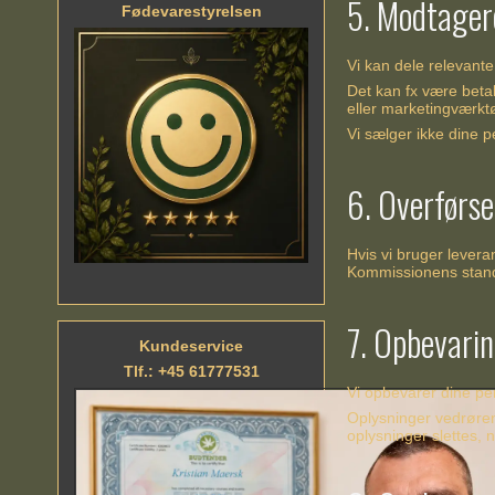
5. Modtager
Fødevarestyrelsen
Vi kan dele relevant
Det kan fx være beta
eller marketingværktø
Vi sælger ikke dine p
6. Overførse
Hvis vi bruger levera
Kommissionens standa
7. Opbevarin
Kundeservice
Tlf.: +45 61777531
Vi opbevarer dine per
Oplysninger vedrøren
oplysninger slettes, 