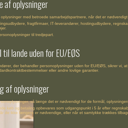
e af oplysninger
e oplysninger med betroede samarbejdspartnere, når det er nødvendigt 
lingsudbydere, fragtfirmaer, IT-leverandører, hostingudbydere, regnsk
jer.
ersonoplysninger til tredjepart.
l til lande uden for EU/EØS
ndører, der behandler personoplysninger uden for EU/EØS, sikrer vi, at 
rdkontraktbestemmelser eller andre lovlige garantier.
g af oplysninger
sonoplysninger, så længe det er nødvendigt for de formål, oplysningern
de køb og betaling opbevares som udgangspunkt i 5 år efter regnskabså
når de ikke længere er nødvendige, eller når et samtykke trækkes tilbag