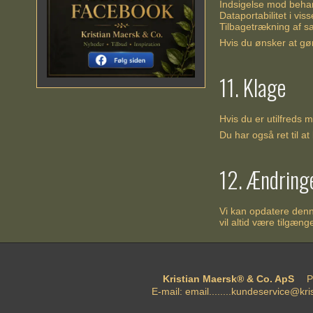
Indsigelse mod behand
Dataportabilitet i viss
Tilbagetrækning af s
Hvis du ønsker at gø
11. Klage
Hvis du er utilfreds 
Du har også ret til at
12. Ændring
Vi kan opdatere denn
vil altid være tilgæn
Kristian Maersk® & Co. ApS
P
E-mail
:
email........kundeservice@kr