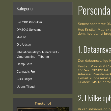
Persondat
Kategorier
Bio CBD Produkter
Senest opdateret: 0
Hos Kristian Maersk &
DMSO & Sølvvand
dem, hvordan vi brug
Øko Te
Gro Udstyr
1. Dataansva
Inhalationsudstyr - Mineralsalt -
Vandrensning - Tilbehør
Den dataansvarlige f
Hamp Garn
Kristian Maersk & Co
CVR-nr.: 38589164
Cannabis Frø
Adresse: Præstemar
E-mail:
kundeservice
CBD Bøger
Telefon: +45 617775
Ugens Tilbud
2. Hvilke op
Trustpilot
Vi kan indsamle og b