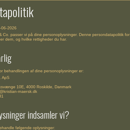
apolitik
6-06-2026
 Co. passer vi på dine personoplysninger. Denne persondatapolitik forkl
er dem, og hvilke rettigheder du har.
rlig
or behandlingen af dine personoplysninger er:
. ApS
ksvænge 10E, 4000 Roskilde, Danmark
@kristian-maersk.dk
31
lysninger indsamler vi?
ehandle følgende oplysninger: