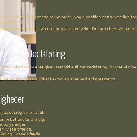
ger cookies og lignende teknologier. Nogle cookies er nødvendige for, 
arkedsføring.
es anvendes kun, hvis du har givet samtykke. Du kan til enhver tid ændr
ev og markedsføring
 vores nyhedsbrev eller giver samtykke til markedsføring, bruger vi dine 
afmelde dig igen via linket i e-mailen eller ved at kontakte os.
tigheder
ttelsesreglerne ret til:
ger, vi behandler om dig.
ge oplysninger.
r i visse tilfælde.
ling i visse tilfælde.