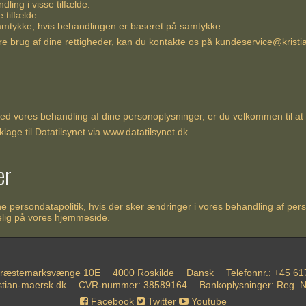
ling i visse tilfælde.
e tilfælde.
amtykke, hvis behandlingen er baseret på samtykke.
re brug af dine rettigheder, kan du kontakte os på
kundeservice@kristi
med vores behandling af dine personoplysninger, er du velkommen til at
 klage til Datatilsynet via
www.datatilsynet.dk
.
er
e persondatapolitik, hvis der sker ændringer i vores behandling af per
gelig på vores hjemmeside.
ræstemarksvænge 10E
4000 Roskilde
Dansk
Telefonnr.
:
+45 61
istian-maersk.dk
CVR-nummer
:
38589164
Bankoplysninger
:
Reg. N
Facebook
Twitter
Youtube