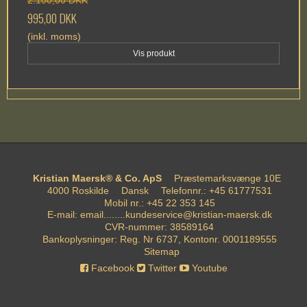
995,00 DKK
(inkl. moms)
Vis produkt
Kristian Maersk® & Co. ApS
Præstemarksvænge 10E
4000 Roskilde
Dansk
Telefonnr.
:
+45 61777531
Mobil nr.
:
+45 22 353 145
E-mail
:
email........kundeservice@kristian-maersk.dk
CVR-nummer
:
38589164
Bankoplysninger
:
Reg. Nr 6737, Kontonr. 0001189555
Sitemap
Facebook
Twitter
Youtube