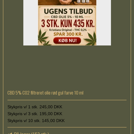
CBD 5% CO2 filtreret olie rød gul farve 10 ml
Stykpris v/ 1 stk. 245,00 DKK
Stykpris v/ 3 stk. 195,00 DKK
Stykpris v/ 10 stk. 145,00 DKK
På lager (152 stk.)