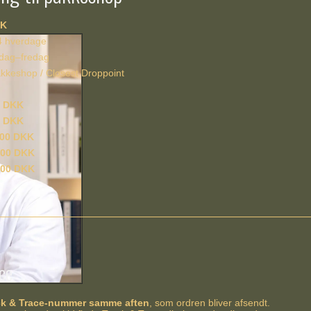
KK
 hverdage
ag–fredag
keshop / Closest Droppoint
0 DKK
0 DKK
,00 DKK
,00 DKK
,00 DKK
ce
ck & Trace-nummer samme aften
, som ordren bliver afsendt.