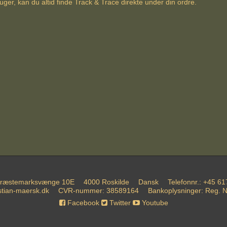
uger, kan du altid finde Track & Trace direkte under din ordre.
ræstemarksvænge 10E
4000 Roskilde
Dansk
Telefonnr.
:
+45 61
istian-maersk.dk
CVR-nummer
:
38589164
Bankoplysninger
:
Reg. N
Facebook
Twitter
Youtube