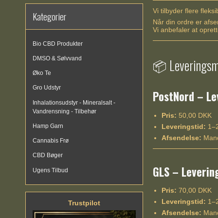
Vi tilbyder flere fle
Kategorier
Når din ordre er afs
Vi anbefaler at opret
Bio CBD Produkter
DMSO & Sølvvand
📦 Leveringsm
Øko Te
Gro Udstyr
PostNord – Lev
Inhalationsudstyr - Mineralsalt -
Vandrensning - Tilbehør
Pris:
50,00 DKK
Leveringstid:
1–2
Hamp Garn
Afsendelse:
Mand
Cannabis Frø
CBD Bøger
GLS – Levering
Ugens Tilbud
Pris:
70,00 DKK
Leveringstid:
1–2
Trustpilot
Afsendelse:
Mand