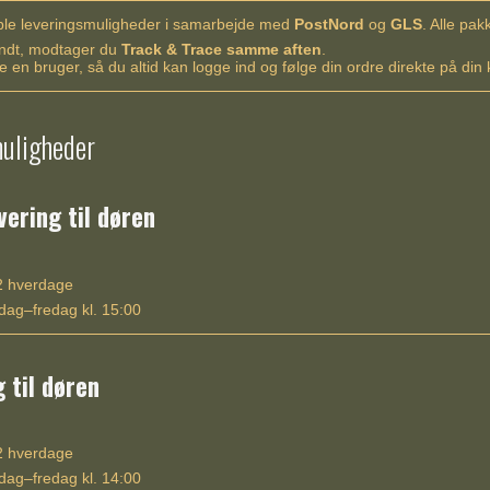
ksible leveringsmuligheder i samarbejde med
PostNord
og
GLS
. Alle pa
endt, modtager du
Track & Trace samme aften
.
te en bruger, så du altid kan logge ind og følge din ordre direkte på din 
uligheder
ering til døren
 hverdage
ag–fredag kl. 15:00
 til døren
 hverdage
ag–fredag kl. 14:00