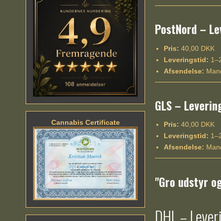
PostNord – Le
Pris:
40,00 DKK
Leveringstid:
1–2
Afsendelse:
Mand
GLS – Leverin
Cannabis Certificate
Pris:
40,00 DKK
Leveringstid:
1–2
Afsendelse:
Mand
"Gro udstyr o
DHL – Leveri