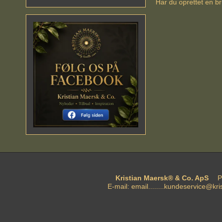
Har du oprettet en br
Kristian Maersk® & Co. ApS
P
E-mail
:
email........kundeservice@kr