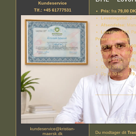
Kundeservice
Tlf.: +45 61777531
Pris:
fra
79,00 D
Leveringstid:
2–4
Afsendelse:
Mand
Levering:
DHL Pak
Priser efter vægt:
Op til 2 kg –
79,0
Op til 5 kg –
99,0
Op til 10 kg –
119
Op til 20 kg –
149
Op til 30 kg –
179
📍 Track & Tra
kundeservice@kristian-
Du modtager dit
Tra
maersk.dk