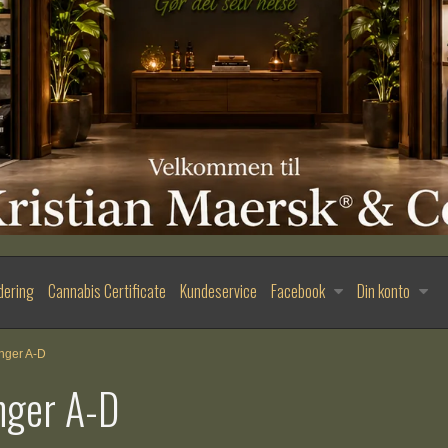
dering
Cannabis Certificate
Kundeservice
Facebook
Din konto
nger A-D
nger A-D