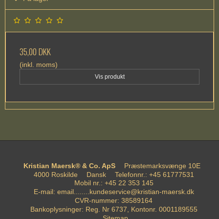
35,00 DKK
(inkl. moms)
Vis produkt
Kristian Maersk® & Co. ApS
Præstemarksvænge 10E
4000 Roskilde
Dansk
Telefonnr.
:
+45 61777531
Mobil nr.
:
+45 22 353 145
E-mail
:
email........kundeservice@kristian-maersk.dk
CVR-nummer
:
38589164
Bankoplysninger
:
Reg. Nr 6737, Kontonr. 0001189555
Sitemap