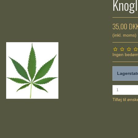
Knogl
35,00 DK
(inkl. moms)
Ingen bedø
Lagerstat
Tilføj til ønsk