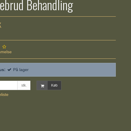
ebrud Behandling
K
mmelse
us:
På lager
stk.
Køb
eliste