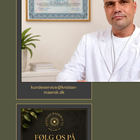
kundeservice@kristian-
maersk.dk