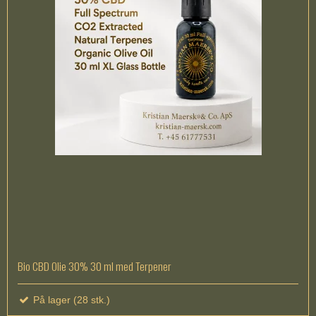
Bio CBD Olie 30% 30 ml med Terpener
På lager (28 stk.)