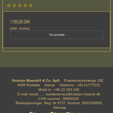
1.195,00 DKK
(inkl. moms)
Vis produkt
Kristian Maersk® & Co. ApS
Præstemarksvænge 10E
4000 Roskilde
Dansk
Telefonnr.
:
+45 61777531
Mobil nr.
:
+45 22 353 145
E-mail
:
email........kundeservice@kristian-maersk.dk
CVR-nummer
:
38589164
Bankoplysninger
:
Reg. Nr 6737, Kontonr. 0001189555
Sitemap