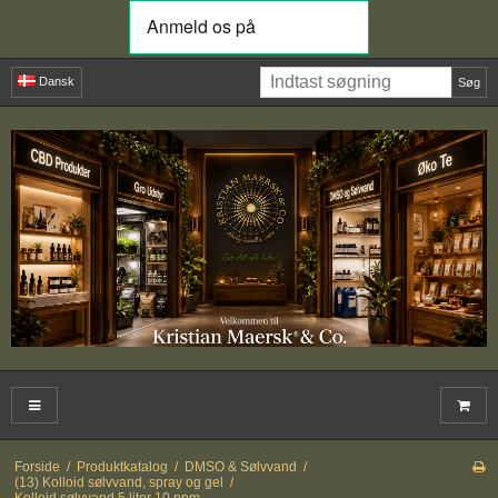
Dansk
Søg
Forside
/
Produktkatalog
/
DMSO & Sølvvand
/
(13) Kolloid sølvvand, spray og gel
/