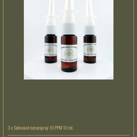
3 x Sølvvand næsespray 10 PPM 10 ml.