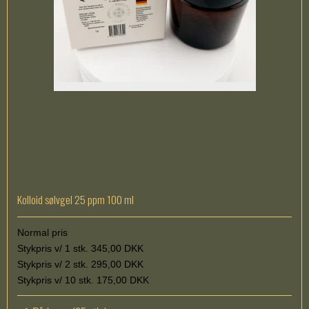
Kolloid sølvgel 25 ppm 100 ml
Normal pris
Stykpris v/ 1 stk. 345,00 DKK
Stykpris v/ 2 stk. 295,00 DKK
Stykpris v/ 10 stk. 175,00 DKK