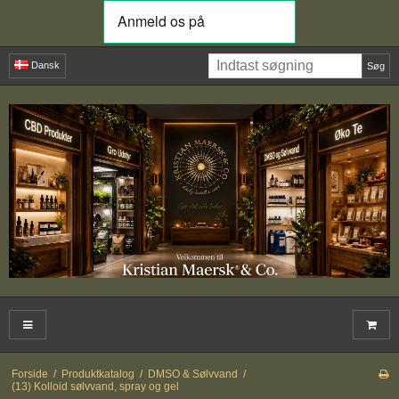
Dansk
Søg
Forside
/
Produktkatalog
/
DMSO & Sølvvand
/
(13) Kolloid sølvvand, spray og gel