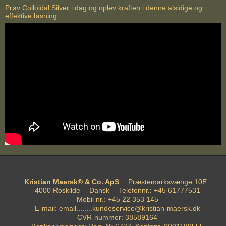
Prøv Colloidal Silver i dag og oplev kraften i denne alsidige og
effektive løsning.
Kristian Maersk® & Co. ApS
Præstemarksvænge 10E
4000 Roskilde
Dansk
Telefonnr.
:
+45 61777531
Mobil nr.
:
+45 22 353 145
E-mail
:
email........kundeservice@kristian-maersk.dk
CVR-nummer
:
38589164