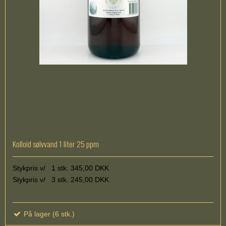
Kolloid sølvvand 1 liter 25 ppm
Stykpris v/ 1 stk. 345,00 DKK
Stykpris v/ 3 stk. 245,00 DKK
På lager (6 stk.)