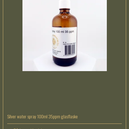
Silver water spray 100ml 35ppm glasflaske