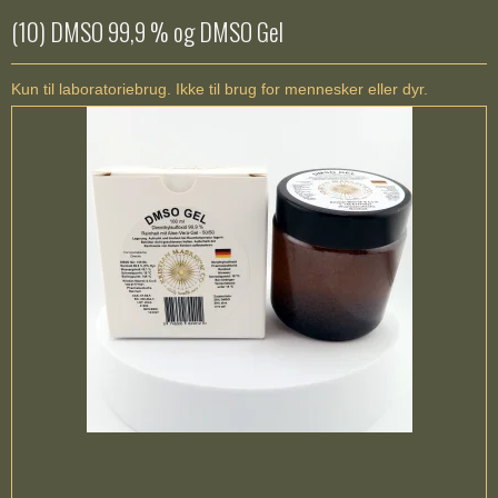
(10) DMSO 99,9 % og DMSO Gel
Kun til laboratoriebrug. Ikke til brug for mennesker eller dyr.