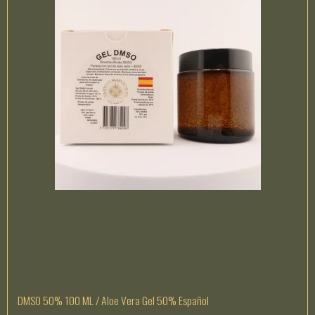
DMSO 50% 100 ML / Aloe Vera Gel 50% Español