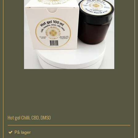
Hot gel Chilli, CBD, DMSO
På lager