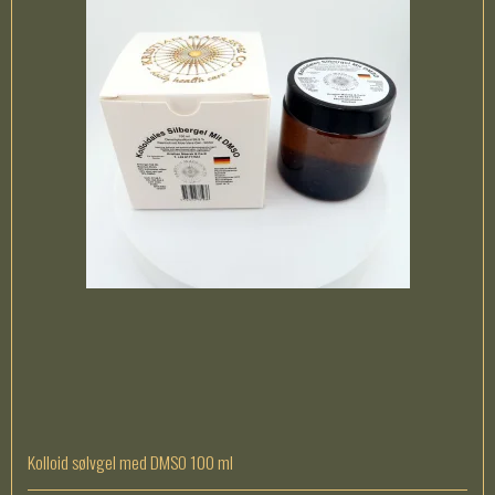
Kolloid sølvgel med DMSO 100 ml