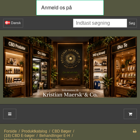
Dansk
Søg
Forside
/
Produktkatalog
/
CBD Bøger
/
(18) CBD E-bøger
/
Behandlinger E-H
/