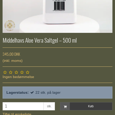
Middelhavs Aloe Vera Saltgel – 500 ml
345,00 DKK
(inkl. moms)
Ingen bedømmelse
Lagerstatus:
22
stk.
på lager
stk.
Køb
Tilføj til ønskeliste