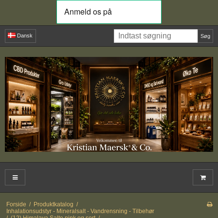
Dansk
Søg
Forside
/
Produktkatalog
/
Inhalationsudstyr - Mineralsalt - Vandrensning - Tilbehør