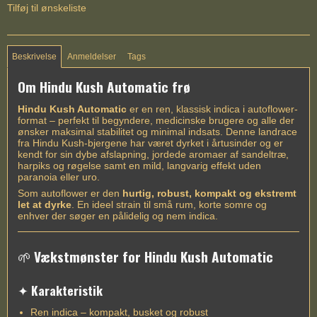
Tilføj til ønskeliste
Beskrivelse
Anmeldelser
Tags
Om Hindu Kush Automatic frø
Hindu Kush Automatic
er en ren, klassisk indica i autoflower-
format – perfekt til begyndere, medicinske brugere og alle der
ønsker maksimal stabilitet og minimal indsats. Denne landrace
fra Hindu Kush-bjergene har været dyrket i årtusinder og er
kendt for sin dybe afslapning, jordede aromaer af sandeltræ,
harpiks og røgelse samt en mild, langvarig effekt uden
paranoia eller uro.
Som autoflower er den
hurtig, robust, kompakt og ekstremt
let at dyrke
. En ideel strain til små rum, korte somre og
enhver der søger en pålidelig og nem indica.
🌱
Vækstmønster for Hindu Kush Automatic
✦
Karakteristik
Ren indica – kompakt, busket og robust