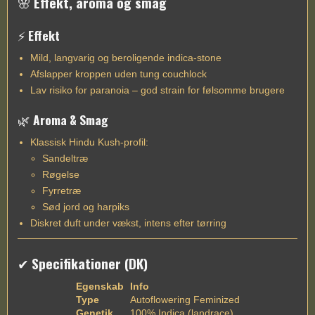
🌸
Effekt, aroma og smag
⚡
Effekt
Mild, langvarig og beroligende indica-stone
Afslapper kroppen uden tung couchlock
Lav risiko for paranoia – god strain for følsomme brugere
🌿
Aroma & Smag
Klassisk Hindu Kush-profil:
Sandeltræ
Røgelse
Fyrretræ
Sød jord og harpiks
Diskret duft under vækst, intens efter tørring
✔
Specifikationer (DK)
Egenskab
Info
Type
Autoflowering Feminized
Genetik
100% Indica (landrace)