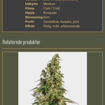
Udbytte
Medium
Klima
Cool / Cold
Højde
Kompakt
Blomstring
Kort
Profil
Sandeltræ, harpiks, jord
Effekt
Rolig, mild, afstressende
Relaterede produkter