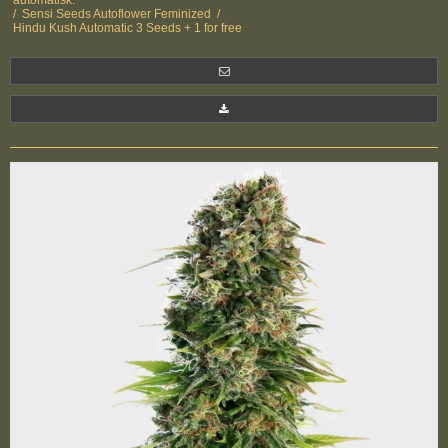
automatisk.
/
Sensi Seeds Autoflower Feminized
/
Hindu Kush Automatic 3 Seeds + 1 for free