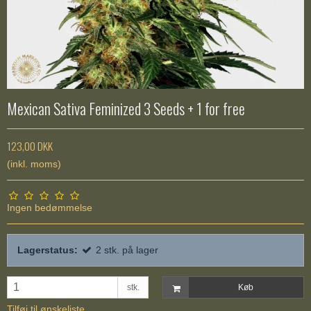
Mexican Sativa Feminized 3 Seeds + 1 for free
123,00 DKK
(inkl. moms)
Ingen bedømmelse
Lagerstatus:
2
stk.
på lager
stk.
Køb
Tilføj til ønskeliste