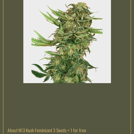
About N13 Kush Feminized 3 Seeds + 1 for free