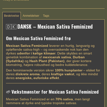
Beskrivelse
Anmeldelser
Tags
🇩🇰
DANSK – Mexican Sativa Feminized
Om Mexican Sativa Feminized frø
Mexican Sativa Feminized
leverer en hurtig, langvarig og
opløftende sativa-high – og overraskende nok kan den
dyrkes
udenfor i kølige klimaer
. Dette skyldes en smart
genetisk kombination af
mexicansk sativa
,
Durban
(Sydafrika)
og
Hash Plant (Pakistan)
, der giver kortere
blomstring, højere robusthed og bedre kuldetolerance.
Den feminiserede version sikrer
100% hunplanter
– elsket for
deres
diskrete aroma
, deres
kraftige vækst
, og ikke mindst
deres
energiske, euforiske effekt
.
🌱
Vækstmønster for Mexican Sativa Feminized
Mexican Sativa Feminized er en
70% sativa
, men langt
nemmere at dyrke end typiske tropiske sativas.