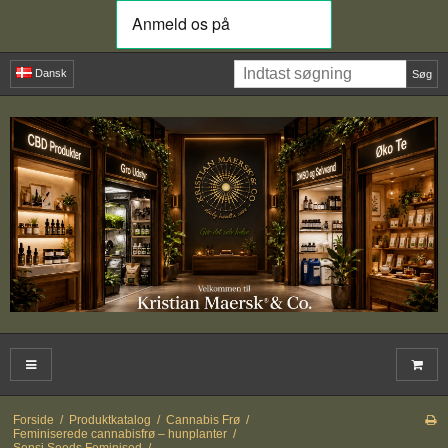
Dansk
Søg
Forside
/
Produktkatalog
/
Cannabis Frø
/
Feminiserede cannabisfrø – hunplanter
/