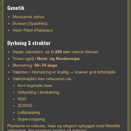
Genetik
Mexicansk sativa
Durban (Sydafrika)
Hash Plant (Pakistan)
Dyrkning & struktur
Højde udendørs: op til
200 cm
i varme klimaer
Trives også i
Nord- og Nordeuropa
Blomstring:
50–70 dage
Væksten i blomstring er kraftig → kræver god loftshøjde
Væksthøjden kan reduceres via:
Kort vegetativ fase
Udtynding / beskæring
SOG
SCROG
Lollipopping
Supercropping
Planterne er robuste, høje og elegant opbygget med fleksible
sidegrene, der reagerer positivt på træning.