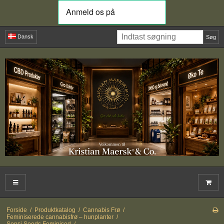
Dansk
Søg
Forside
/
Produktkatalog
/
Cannabis Frø
/
Feminiserede cannabisfrø – hunplanter
/