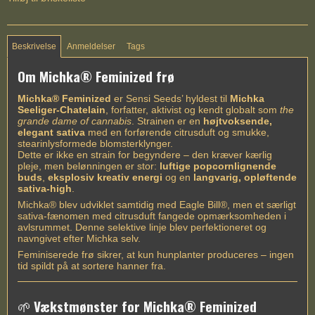
Beskrivelse
Anmeldelser
Tags
Om Michka® Feminized frø
Michka® Feminized
er Sensi Seeds’ hyldest til
Michka
Seeliger-Chatelain
, forfatter, aktivist og kendt globalt som
the
grande dame of cannabis
. Strainen er en
højtvoksende,
elegant sativa
med en forførende citrusduft og smukke,
stearinlysformede blomsterklynger.
Dette er ikke en strain for begyndere – den kræver kærlig
pleje, men belønningen er stor:
luftige popcornlignende
buds
,
eksplosiv kreativ energi
og en
langvarig, opløftende
sativa-high
.
Michka® blev udviklet samtidig med Eagle Bill®, men et særligt
sativa-fænomen med citrusduft fangede opmærksomheden i
avlsrummet. Denne selektive linje blev perfektioneret og
navngivet efter Michka selv.
Feminiserede frø sikrer, at kun hunplanter produceres – ingen
tid spildt på at sortere hanner fra.
🌱
Vækstmønster for Michka® Feminized