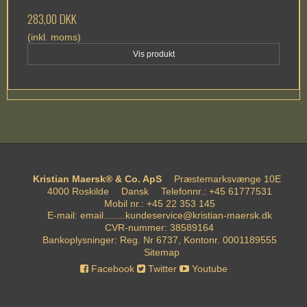
283,00 DKK
(inkl. moms)
Vis produkt
Kristian Maersk® & Co. ApS
Præstemarksvænge 10E
4000 Roskilde
Dansk
Telefonnr.
:
+45 61777531
Mobil nr.
:
+45 22 353 145
E-mail
:
email........kundeservice@kristian-maersk.dk
CVR-nummer
:
38589164
Bankoplysninger
:
Reg. Nr 6737, Kontonr. 0001189555
Sitemap
Facebook
Twitter
Youtube