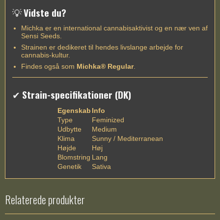
💡
Vidste du?
Michka er en international cannabisaktivist og en nær ven af
Sensi Seeds.
Strainen er dedikeret til hendes livslange arbejde for
cannabis-kultur.
Findes også som
Michka® Regular
.
✔
Strain-specifikationer (DK)
Egenskab
Info
Type
Feminized
Udbytte
Medium
Klima
Sunny / Mediterranean
Højde
Høj
Blomstring
Lang
Genetik
Sativa
Relaterede produkter