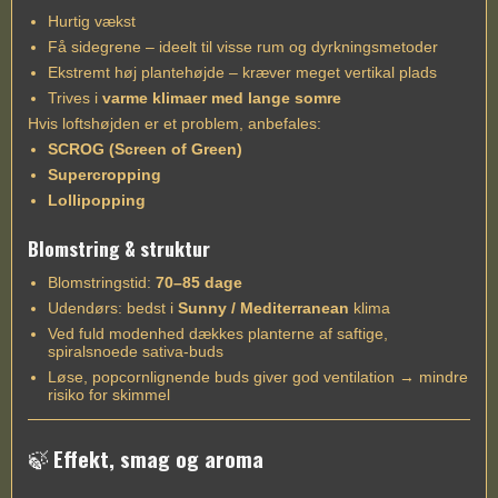
Hurtig vækst
Få sidegrene – ideelt til visse rum og dyrkningsmetoder
Ekstremt høj plantehøjde – kræver meget vertikal plads
Trives i
varme klimaer med lange somre
Hvis loftshøjden er et problem, anbefales:
SCROG (Screen of Green)
Supercropping
Lollipopping
Blomstring & struktur
Blomstringstid:
70–85 dage
Udendørs: bedst i
Sunny / Mediterranean
klima
Ved fuld modenhed dækkes planterne af saftige,
spiralsnoede sativa-buds
Løse, popcornlignende buds giver god ventilation → mindre
risiko for skimmel
🍃
Effekt, smag og aroma