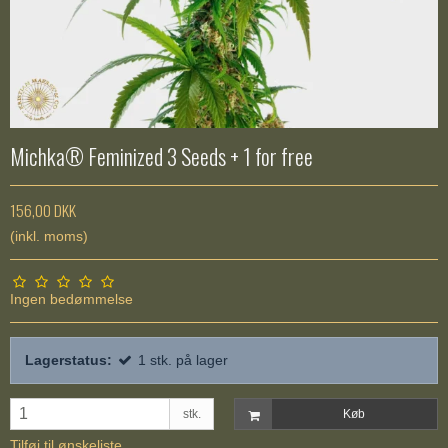
Michka® Feminized 3 Seeds + 1 for free
156,00 DKK
(inkl. moms)
Ingen bedømmelse
Lagerstatus:
1
stk.
på lager
stk.
Køb
Tilføj til ønskeliste