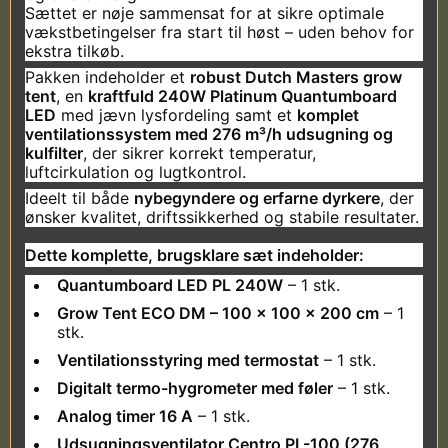
Sættet er nøje sammensat for at sikre optimale
vækstbetingelser fra start til høst – uden behov for
ekstra tilkøb.
Pakken indeholder et
robust Dutch Masters grow
tent
, en
kraftfuld 240W Platinum Quantumboard
LED
med jævn lysfordeling samt et
komplet
ventilationssystem med 276 m³/h udsugning og
kulfilter
, der sikrer korrekt temperatur,
luftcirkulation og lugtkontrol.
Ideelt til både
nybegyndere og erfarne dyrkere
, der
ønsker kvalitet, driftssikkerhed og stabile resultater.
Dette komplette, brugsklare sæt indeholder:
Quantumboard LED PL 240W
– 1 stk.
Grow Tent ECO DM – 100 × 100 × 200 cm
– 1
stk.
Ventilationsstyring med termostat
– 1 stk.
Digitalt termo-hygrometer med føler
– 1 stk.
Analog timer 16 A
– 1 stk.
Udsugningsventilator Centro PL-100 (276