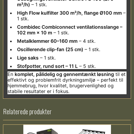
m³/h)
– 1 stk.
High Flow kulfilter 300 m³/h, flange Ø100 mm
–
1 stk.
Combidec Combiconnect ventilationsslange –
102 mm × 10 m
– 1 stk.
Metalklemmer 60–160 mm
– 4 stk.
Oscillerende clip-fan (25 cm)
– 1 stk.
Lige saks
– 1 stk.
Stofpotter, rund sort – 11 L
– 5 stk.
En
komplet, pålidelig og gennemtænkt løsning
til et
effektivt og problemfrit dyrkningsmiljø – perfekt til
hjemmebrug, hvor kvalitet, brugervenlighed og
stabile resultater er i fokus.
Relaterede produkter