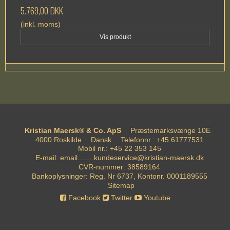
5.769,00 DKK
(inkl. moms)
Vis produkt
Kristian Maersk® & Co. ApS
Præstemarksvænge 10E
4000 Roskilde
Dansk
Telefonnr.
:
+45 61777531
Mobil nr.
:
+45 22 353 145
E-mail
:
email........kundeservice@kristian-maersk.dk
CVR-nummer
:
38589164
Bankoplysninger
:
Reg. Nr 6737, Kontonr. 0001189555
Sitemap
Facebook
Twitter
Youtube