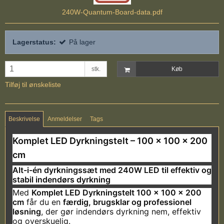
240W-Quantum-Board-data.pdf
Lagerstatus:
På lager
stk.
Køb
Tilføj til ønskeliste
Beskrivelse
Anmeldelser
Tags
Komplet LED Dyrkningstelt – 100 × 100 × 200
cm
Alt-i-én dyrkningssæt med 240W LED til effektiv og
stabil indendørs dyrkning
Med
Komplet LED Dyrkningstelt 100 × 100 × 200
cm
får du en
færdig, brugsklar og professionel
løsning
, der gør indendørs dyrkning nem, effektiv
og overskuelig.