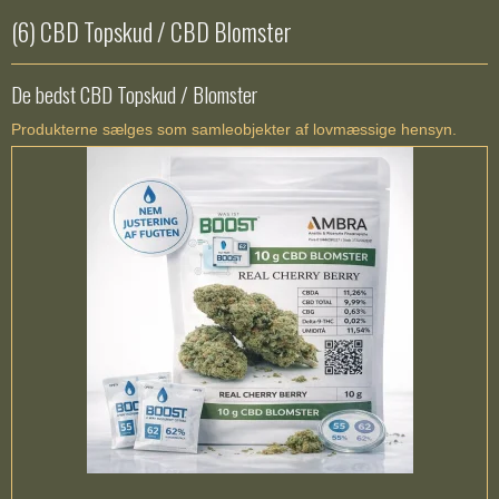
(6) CBD Topskud / CBD Blomster
De bedst CBD Topskud / Blomster
Produkterne sælges som samleobjekter af lovmæssige hensyn.