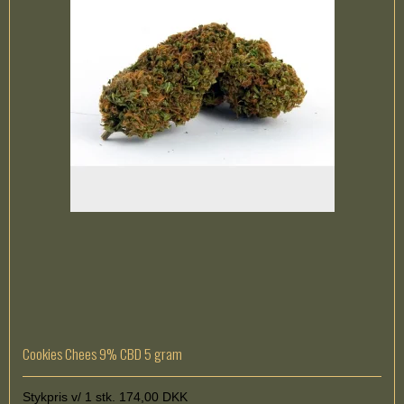
Cookies Chees 9% CBD 5 gram
Stykpris v/ 1 stk. 174,00 DKK